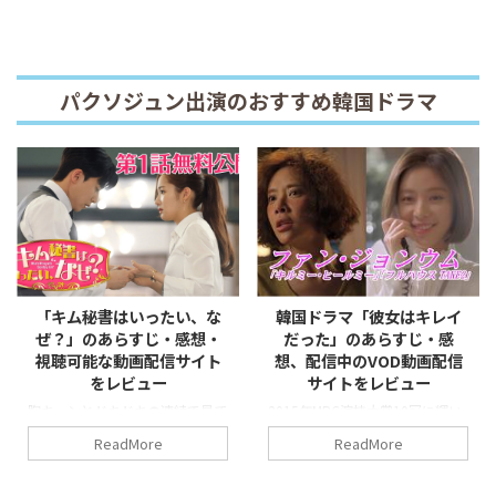
パクソジュン出演のおすすめ韓国ドラマ
「キム秘書はいったい、な
韓国ドラマ「彼女はキレイ
ぜ？」のあらすじ・感想・
だった」のあらすじ・感
視聴可能な動画配信サイト
想、配信中のVOD動画配信
をレビュー
サイトをレビュー
胸キュンとドキドキの連続で見て
2015年MBC演技大賞10冠に輝い
いるとヒロインの気分になれます
た話題のドラマを詳しく紹介して
ReadMore
ReadMore
♪
います。
“ラブコメ神”パク・ソジュン