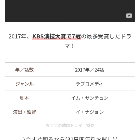
2017年、
KBS演技大賞で7冠
の最多受賞したドラ
マ！
年／話数
2017年／24話
ジャンル
ラブコメディ
脚本
イム・サンチュン
演出・監督
イ・ナジョン
おすすめ韓国ドラマ 概要
\今すぐ観るなら(31日間無料お試し)/