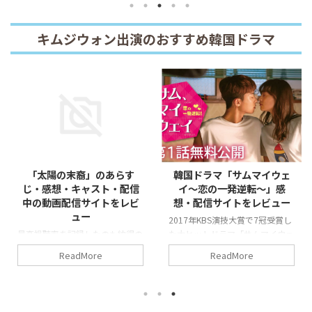
と“新ラブコメ女王”パク・ミニョ
ンが初共演した注目のドラマ
キムジウォン出演のおすすめ韓国ドラマ
「太陽の末裔」のあらす
韓国ドラマ「サムマイウェ
じ・感想・キャスト・配信
イ～恋の一発逆転～」感
中の動画配信サイトをレビ
想・配信サイトをレビュー
ュー
2017年KBS演技大賞で7冠受賞し
最高視聴率を記録したのも納得の
た大ヒットドラマ「サムマイウェ
ドラマ！「太陽の末裔」を詳しく
イ」の感想・無料で視聴可能な動
ReadMore
ReadMore
紹介！ハラハラドキドキと甘いセ
画配信サイトをレビューしてま
リフにもうっとり！
す。