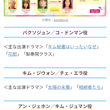
引用元：
kandera.jp
パクソジュン／コ・ドンマン役
＜主な出演ドラマ＞「
キム秘書はいったいなぜ
」
「
花郎
」「梨泰院クラス」
キム・ジウォン／チェ・エラ役
＜主な出演ドラマ＞「
太陽の末裔
」「
相続者たち
」
アン・ジェホン／キム・ジュマン役