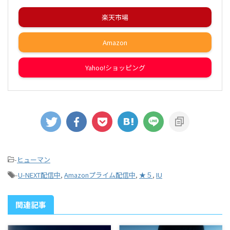
楽天市場
Amazon
Yahoo!ショッピング
-
ヒューマン
-
U-NEXT配信中
,
Amazonプライム配信中
,
★５
,
IU
関連記事