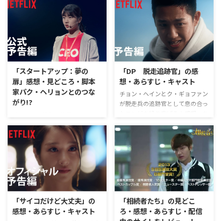
「スタートアップ：夢の
「DP 脱走追跡官」の感
扉」感想・見どころ・脚本
想・あらすじ・キャスト
家パク・ヘリョンとのつな
チョン・ヘインとク・ギョファン
がり!?
が脱走兵の追跡官として息の合っ
たコンビを繰り広げる！感想・あ
若者たちが起業を夢見てチャレン
らすじをご紹介！
ジする青春ヒューマンドラマ「ス
タートアップ」のちょっと面白い
見どころと感想を紹介していま
す！次におすすめのドラマも合わ
せて！
「サイコだけど大丈夫」の
「相続者たち」の見どこ
感想・あらすじ・キャスト
ろ・感想・あらすじ・配信