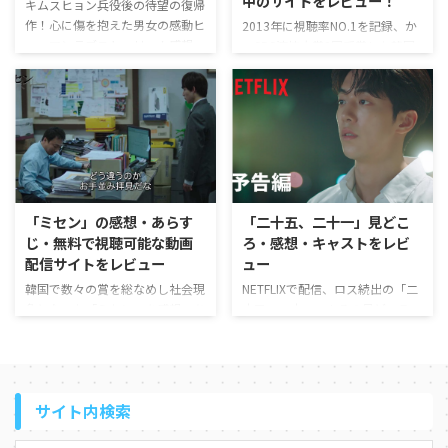
中のサイトをレビュー！
キムスヒョン兵役後の待望の復帰
作！心に傷を抱えた男女の感動ヒ
2013年に視聴率NO.1を記録、か
ューマンラブストーリー！感想・
つSBS演技大賞8冠受賞した韓国
あらすじ・キャストをレビューし
ドラマ「相続者たち」の見どこ
ます。
ろ、感想やあらすじ、無料で視聴
できる配信中の動画サイトなどを
紹介しています。
「ミセン」の感想・あらす
「二十五、二十一」見どこ
じ・無料で視聴可能な動画
ろ・感想・キャストをレビ
配信サイトをレビュー
ュー
韓国で数々の賞を総なめし社会現
NETFLIXで配信、ロス続出の「二
象となった「ミセン」を感想・あ
十五、二十一」！その見どころ・
らすじ・キャスト・無料で視聴可
感想・キャストを紹介していま
能な動画配信サイトと共に紹介し
す。
ています。
サイト内検索